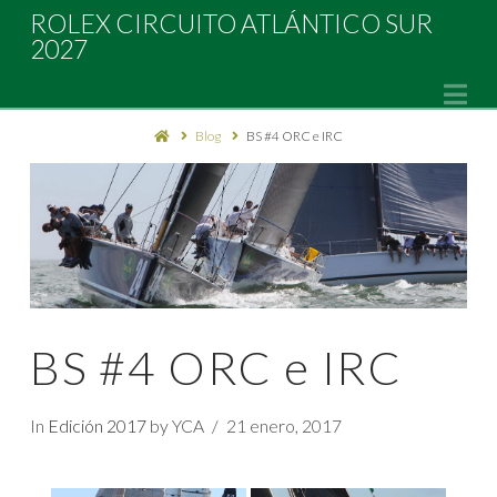
Rolex
ROLEX CIRCUITO ATLÁNTICO SUR
2027
Circuito
Na
Blog
BS #4 ORC e IRC
Atlántico
Sur
2027
BS #4 ORC e IRC
In
Edición 2017
by YCA
21 enero, 2017