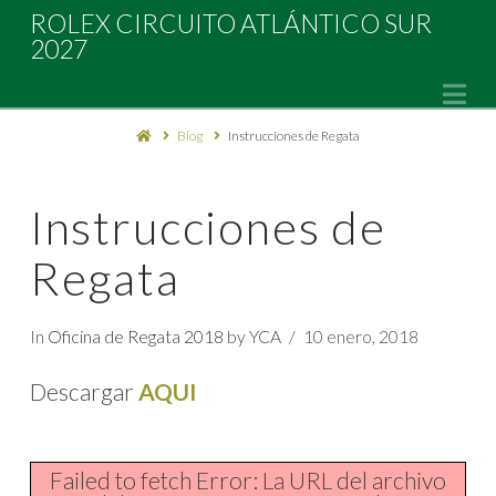
Rolex
ROLEX CIRCUITO ATLÁNTICO SUR
2027
Circuito
Na
Blog
Instrucciones de Regata
Atlántico
Sur
Instrucciones de
Regata
2027
In
Oficina de Regata 2018
by YCA
10 enero, 2018
Descargar
AQUI
Failed to fetch Error: La URL del archivo