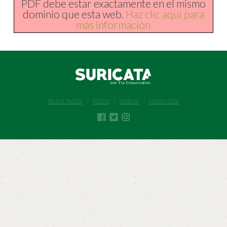
PDF debe estar exactamente en el mismo
dominio que esta web.
Haz clic aquí para
más información
RESULTADOS
FOTOS
VIDEOS
NEWS 2026