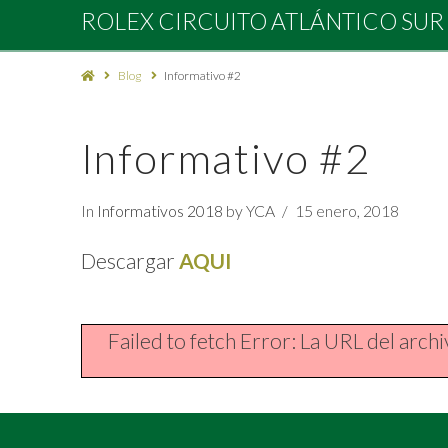
Rolex
ROLEX CIRCUITO ATLÁNTICO SUR
Circuito
Blog
Informativo #2
Atlántico
Informativo #2
Sur
In
Informativos 2018
by YCA
15 enero, 2018
2027
Descargar
AQUI
Failed to fetch Error: La URL del arc