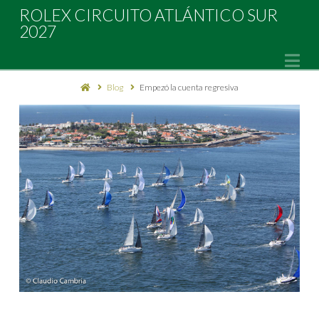
Rolex
ROLEX CIRCUITO ATLÁNTICO SUR
2027
Circuito
Na
Blog
Empezó la cuenta regresiva
Atlántico
Sur
2027