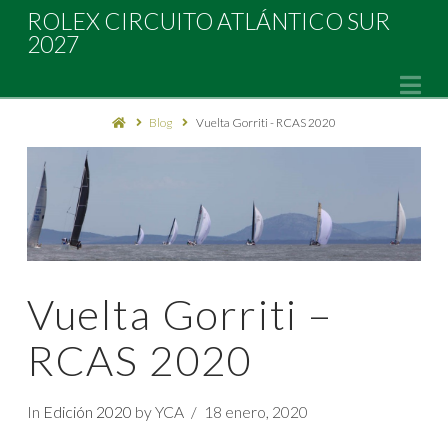
Rolex
ROLEX CIRCUITO ATLÁNTICO SUR
2027
Circuito
Na
Blog
Vuelta Gorriti - RCAS 2020
Atlántico
Sur
2027
Vuelta Gorriti –
RCAS 2020
In
Edición 2020
by YCA
18 enero, 2020