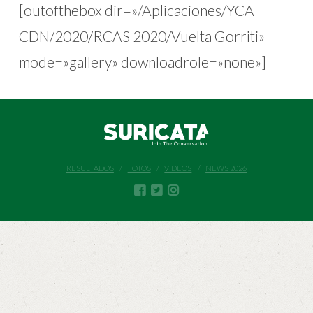
[outofthebox dir=»/Aplicaciones/YCA
CDN/2020/RCAS 2020/Vuelta Gorriti»
mode=»gallery» downloadrole=»none»]
RESULTADOS
FOTOS
VIDEOS
NEWS 2026