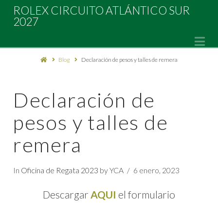
Rolex
ROLEX CIRCUITO ATLÁNTICO SUR
2027
Circuito
Na
Blog
Declaración de pesos y talles de remera
Atlántico
Sur
Declaración de
pesos y talles de
2027
remera
In
Oficina de Regata 2023
by YCA
6 enero, 2023
Descargar
AQUI
el formulario