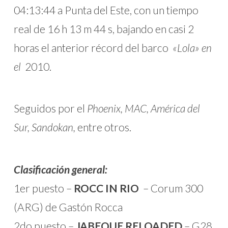
04:13:44 a Punta del Este, con un tiempo
real de 16 h 13 m 44 s, bajando en casi 2
horas el anterior récord del barco
«Lola» en
el
2010.
Seguidos por el
Phoenix, MAC, América del
Sur, Sandokan,
entre otros.
Clasificación general:
1er puesto –
ROCC IN RIO
– Corum 300
(ARG) de Gastón Rocca
2do puesto –
JABEQUE RELOADED
– G28