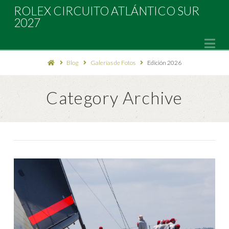
Rolex
ROLEX CIRCUITO ATLÁNTICO SUR
2027
Circuito
Na
Blog
Galerías de Fotos
Edición 2026
Atlántico
Category Archive
Sur
2027