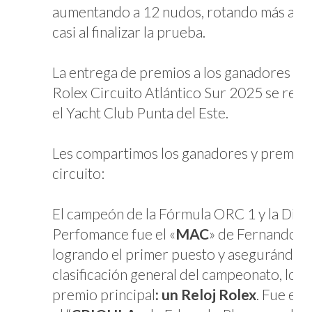
aumentando a 12 nudos, rotando más al s
casi al finalizar la prueba.
La entrega de premios a los ganadores de
Rolex Circuito Atlántico Sur 2025 se real
el Yacht Club Punta del Este.
Les compartimos los ganadores y premiad
circuito:
El campeón de la Fórmula ORC 1 y la Divi
Perfomance fue el «
MAC
» de Fernando C
logrando el primer puesto y asegurándose
clasificación general del campeonato, lo qu
premio principal
: un Reloj Rolex
. Fue es