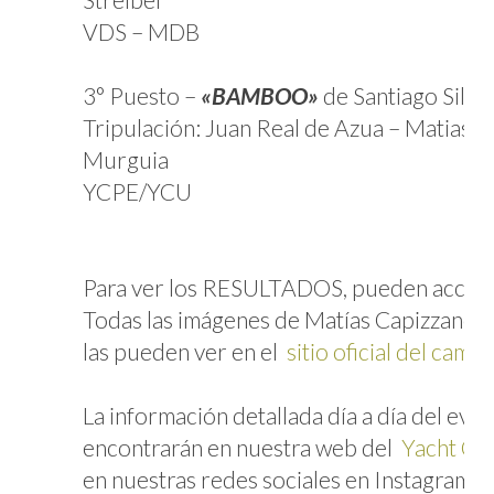
VDS – MDB
3° Puesto –
«BAMBOO»
de Santiago Silvei
Tripulación: Juan Real de Azua – Matias 
Murguia
YCPE/YCU
Para ver los RESULTADOS, pueden acce
Todas las imágenes de Matías Capizzano y 
las pueden ver en el
sitio oficial del cam
La información detallada día a día del even
encontrarán en nuestra web del
Yacht Cl
en nuestras redes sociales en Instagram y