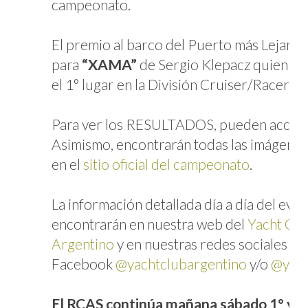
campeonato.
El premio al barco del Puerto más Lejano 
para
“XAMA”
de Sergio Klepacz quien a 
el 1° lugar en la División Cruiser/Racer Cl
Para ver los RESULTADOS, pueden acce
Asimismo, encontrarán todas las imágenes
en el
sitio oficial del campeonato
.
La información detallada día a día del even
encontrarán en nuestra web del
Yacht Clu
Argentino
y en nuestras redes sociales en
Facebook
@yachtclubargentino
y/o
@yca
El RCAS continúa mañana sábado 1° y fin