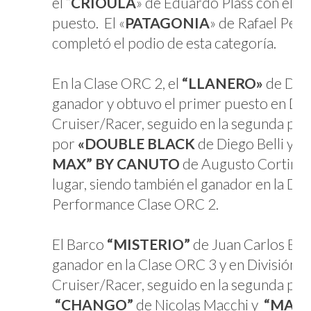
el “
CRIOULA
» de Eduardo Plass con el s
puesto. El «
PATAGONIA
» de Rafael Per
completó el podio de esta categoría.
En la Clase ORC 2, el
“LLANERO»
de Davi
ganador y obtuvo el primer puesto en Div
Cruiser/Racer, seguido en la segunda pos
por
«DOUBLE BLACK
de Diego Belli y el
MAX” BY CANUTO
de Augusto Cortina e
lugar, siendo también el ganador en la Div
Performance Clase ORC 2.
El Barco
“MISTERIO”
de Juan Carlos Beni
ganador en la Clase ORC 3 y en División
Cruiser/Racer, seguido en la segunda posi
“CHANGO”
de Nicolas Macchi y
“MAX