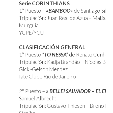
Serie CORINTHIANS
1° Puesto –
«BAMBOO»
de Santiago Silvei
Tripulación: Juan Real de Azua – Matias 
Murguia
YCPE/YCU
CLASIFICACIÓN GENERAL
1° Puesto
“TO NESSA”
de Renato Cunha
Tripulación: Kadja Brandão – Nicolas Ber
Gick -Geison Mendez
Iate Clube Rio de Janeiro
2° Puesto –
» BELLEI SALVADOR – EL EN
Samuel Albrecht
Tripulación: Gustavo Thiesen – Breno Kn
Streibel