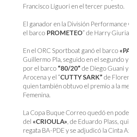
Francisco Liguori en el tercer puesto.
El ganador en la División Performance C
el barco
PROMETEO
” de Harry Giuria.
En el ORC Sportboat ganó el barco
«PAN
Guillermo Pla, seguido en el segundo y te
por el barco
“80/20”
de Diego Guani y G
Arocena y el “
CUTTY SARK”
de Florencia 
quien también obtuvo el premio a la mejor
Femenina.
La Copa Buque Correo quedó en poder 
del
«CRIOULA»
, de Eduardo Plass, quien
regata BA-PDE y se adjudicó la Cinta Azul