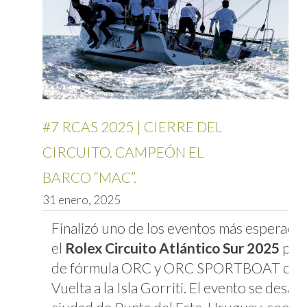
#7 RCAS 2025 | CIERRE DEL
CIRCUITO. CAMPEÓN EL
BARCO “MAC”.
31 enero, 2025
Finalizó uno de los eventos más esperado 
el
Rolex Circuito Atlántico Sur 2025
para
de fórmula ORC y ORC SPORTBOAT con la
Vuelta a la Isla Gorriti. El evento se desarr