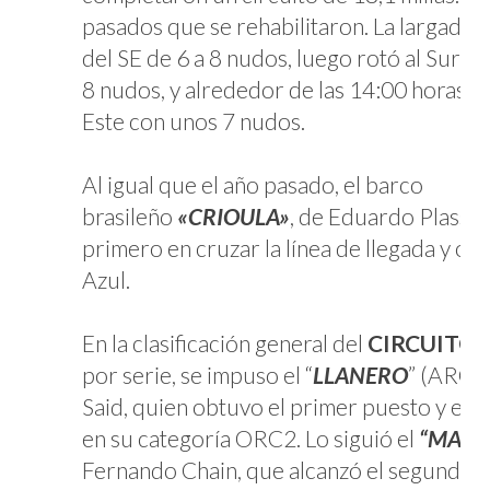
pasados que se rehabilitaron. La largada f
del SE de 6 a 8 nudos, luego rotó al Sur, 
8 nudos, y alrededor de las 14:00 horas se
Este con unos 7 nudos.
Al igual que el año pasado, el barco
brasileño
«CRIOULA»
, de Eduardo Plass, f
primero en cruzar la línea de llegada y obt
Azul.
En la clasificación general del
CIRCUITO 
por serie, se impuso el “
LLANERO
” (ARG)
Said, quien obtuvo el primer puesto y el p
en su categoría ORC2. Lo siguió el
“MAC”
Fernando Chain, que alcanzó el segundo lu