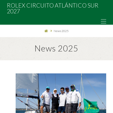
Rolex
ROLEX CIRCUITO ATLÁNTICO SUR
2027
Circuito
Na
News 2025
Atlántico
News 2025
Sur
2027