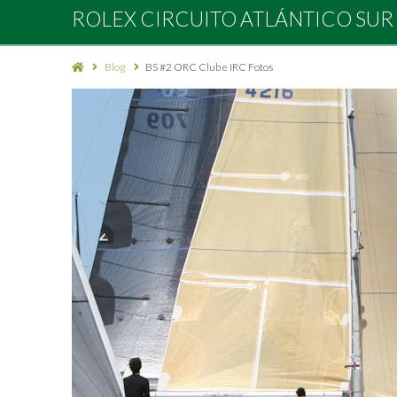
Rolex
ROLEX CIRCUITO ATLÁNTICO SUR
Circuito
Blog
BS #2 ORC Club e IRC Fotos
Atlántico
Sur
2027