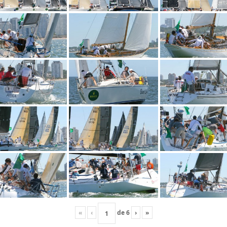
«
‹
de
6
›
»