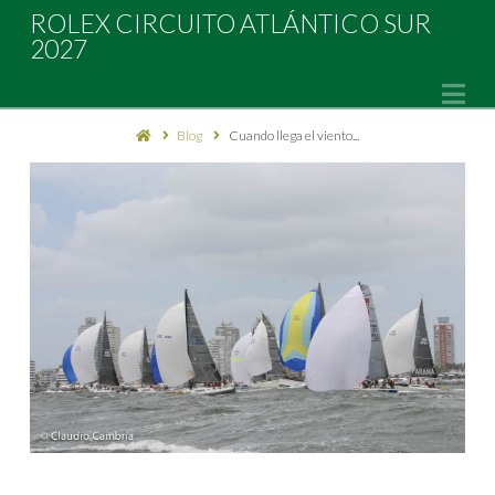
Rolex
ROLEX CIRCUITO ATLÁNTICO SUR
2027
Circuito
Na
Blog
Cuando llega el viento...
Atlántico
Sur
2027