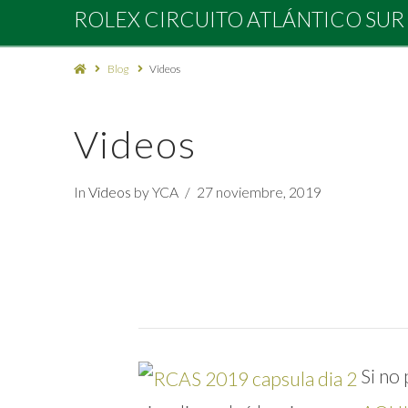
Rolex
ROLEX CIRCUITO ATLÁNTICO SUR
Circuito
Blog
Videos
Atlántico
Videos
Sur
In
Videos
by YCA
27 noviembre, 2019
2027
Si no 