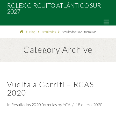
Rolex
ROLEX CIRCUITO ATLÁNTICO SUR
2027
Circuito
Na
Blog
Resultados
Resultados 2020 formulas
Atlántico
Category Archive
Sur
2027
Vuelta a Gorriti – RCAS
2020
In
Resultados 2020 formulas
by YCA
18 enero, 2020